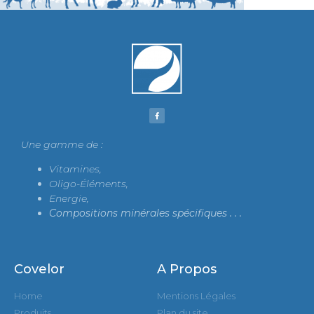
Une gamme de :
Vitamines,
Oligo-Éléments,
Energie,
Compositions minérales spécifiques .
. .
Covelor
A Propos
Home
Mentions Légales
Produits
Plan du site