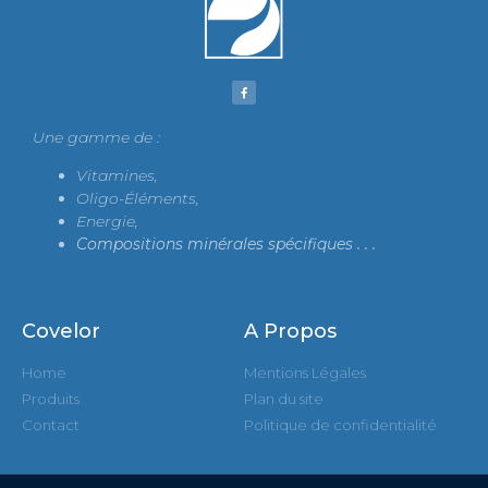
Une gamme de :
Vitamines,
Oligo-Éléments,
Energie,
Compositions minérales spécifiques .
. .
Covelor
A Propos
Home
Mentions Légales
Produits
Plan du site
Contact
Politique de confidentialité