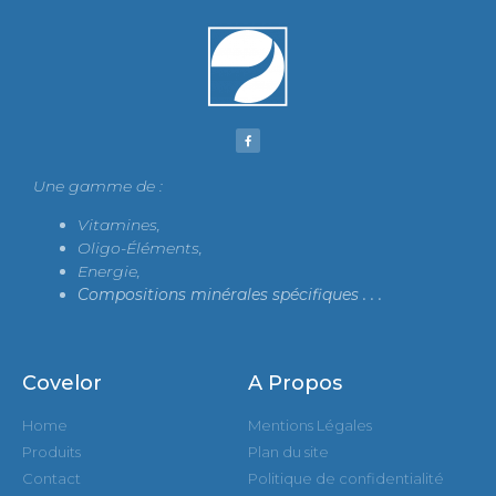
Une gamme de :
Vitamines,
Oligo-Éléments,
Energie,
Compositions minérales spécifiques .
. .
Covelor
A Propos
Home
Mentions Légales
Produits
Plan du site
Contact
Politique de confidentialité